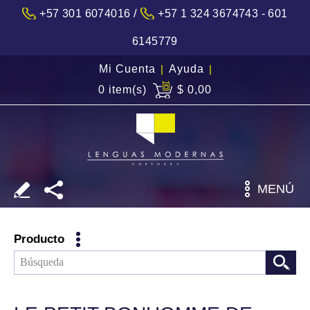
/
+57 301 6074016
+57 1 324 3674743 - 601
6145779
Mi Cuenta
|
Ayuda
|
0 item(s)
$ 0,00
MENÚ
Producto