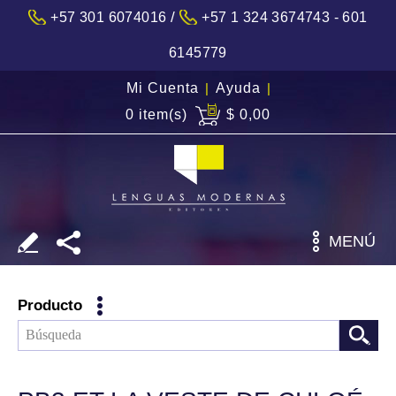
/
+57 301 6074016
+57 1 324 3674743 - 601
6145779
Mi Cuenta
|
Ayuda
|
0 item(s)
$ 0,00
MENÚ
Producto