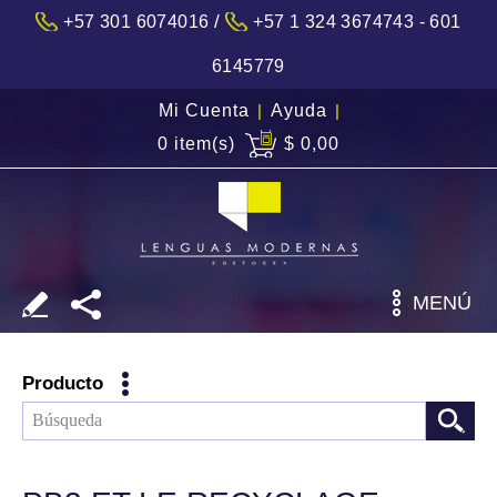
/
+57 301 6074016
+57 1 324 3674743 - 601
6145779
Mi Cuenta
|
Ayuda
|
0 item(s)
$ 0,00
MENÚ
Producto