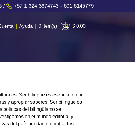
6
/
+57 1 324 3674743 - 601 6145779
Cuenta
|
Ayuda
|
0 item(s)
$ 0,00
urales. Ser bilingüe es esencial en un
as y apropiar saberes. Ser bilingüe es
 políticas del bilingüismo se
vestigamos en el mundo editorial y
tivas del país puedan encontrar los