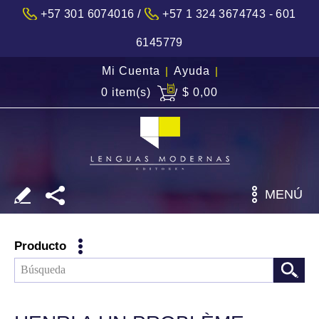
/
+57 301 6074016
+57 1 324 3674743 - 601
6145779
Mi Cuenta
|
Ayuda
|
0 item(s)
$ 0,00
MENÚ
Producto