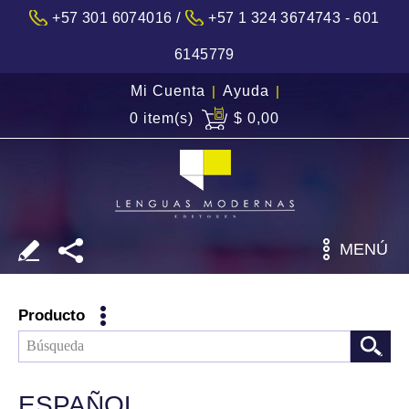
/
+57 301 6074016
+57 1 324 3674743 - 601
6145779
Mi Cuenta
|
Ayuda
|
0 item(s)
$ 0,00
MENÚ
Producto
ESPAÑOL