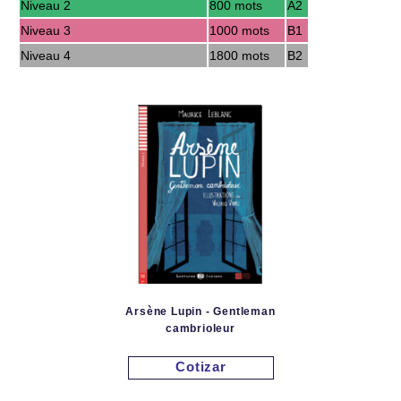
Niveau 2
800 mots
A2
Niveau 3
1000 mots
B1
Niveau 4
1800 mots
B2
Arsène Lupin - Gentleman
cambrioleur
Cotizar