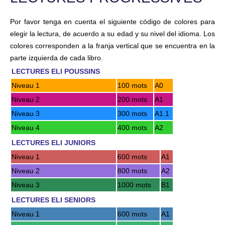
Por favor tenga en cuenta el siguiente código de colores para
elegir la lectura, de acuerdo a su edad y su nivel del idioma. Los
colores corresponden a la franja vertical que se encuentra en la
parte izquierda de cada libro.
LECTURES ELI POUSSINS
Niveau 1
100 mots
A0
Niveau 2
200 mots
A1
Niveau 3
300 mots
A1.1
Niveau 4
400 mots
A2
LECTURES ELI JUNIORS
Niveau 1
600 mots
A1
Niveau 2
800 mots
A2
Niveau 3
1000 mots
B1
LECTURES ELI SENIORS
Niveau 1
600 mots
A1