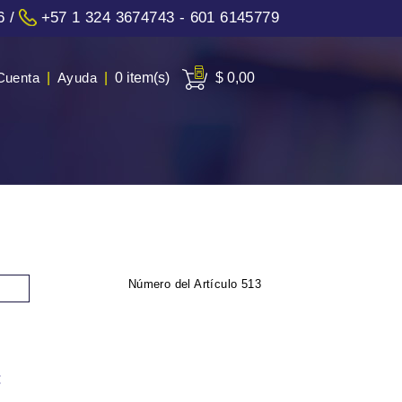
6
/
+57 1 324 3674743 - 601 6145779
Cuenta
|
Ayuda
|
0 item(s)
$ 0,00
Número del Artículo
513
: