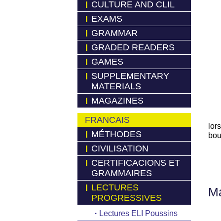
CULTURE AND CLIL
EXAMS
GRAMMAR
GRADED READERS
GAMES
SUPPLEMENTARY
MATERIALS
MAGAZINES
FRANCAIS
lor
MÉTHODES
bou
CIVILISATION
CERTIFICACIONS ET
GRAMMAIRES
LECTURES
Má
PROGRESSIVES
·
Lectures ELI Poussins