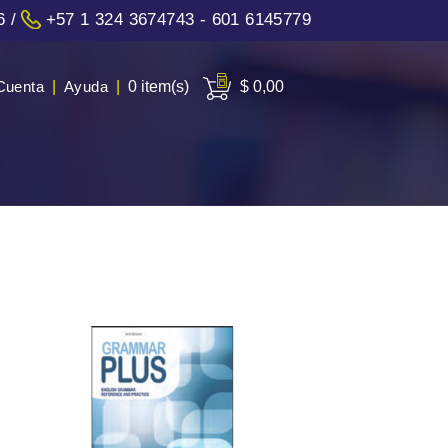
6
/
+57 1 324 3674743 - 601 6145779
Cuenta
|
Ayuda
|
0 item(s)
$ 0,00