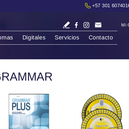
+57 301 607401
Mi 
iomas
Digitales
Servicios
Contacto
GRAMMAR