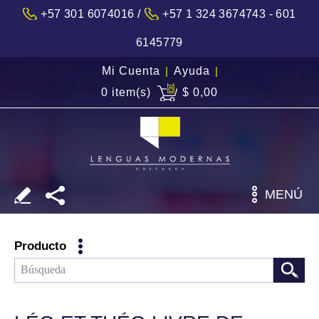
/
+57 301 6074016
+57 1 324 3674743 - 601
6145779
Mi Cuenta
|
Ayuda
|
0 item(s)
$ 0,00
MENÚ
Producto