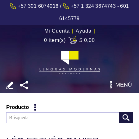
/
+57 301 6074016
+57 1 324 3674743 - 601
6145779
Mi Cuenta
|
Ayuda
|
0 item(s)
$ 0,00
MENÚ
Producto