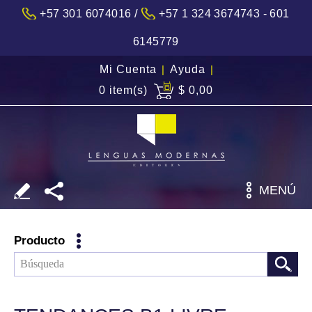
/
+57 301 6074016
+57 1 324 3674743 - 601
6145779
Mi Cuenta
|
Ayuda
|
0 item(s)
$ 0,00
MENÚ
Producto