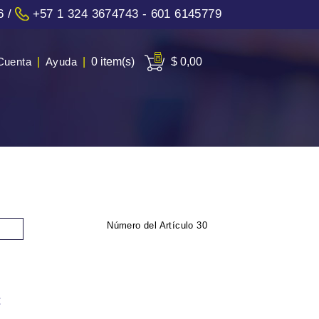
6
/
+57 1 324 3674743 - 601 6145779
Cuenta
|
Ayuda
|
0 item(s)
$ 0,00
Número del Artículo
30
: