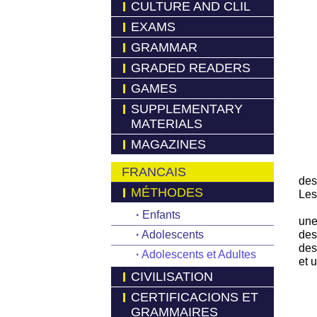
CULTURE AND CLIL
EXAMS
GRAMMAR
GRADED READERS
GAMES
SUPPLEMENTARY
MATERIALS
MAGAZINES
FRANCAIS
des
MÉTHODES
Les
·
Enfants
une
·
Adolescents
des
des
·
Adolescents et Adultes
et 
CIVILISATION
CERTIFICACIONS ET
GRAMMAIRES