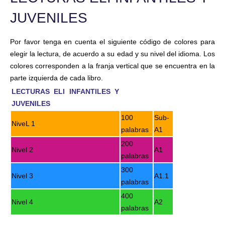
JUVENILES
Por favor tenga en cuenta el siguiente código de colores para
elegir la lectura, de acuerdo a su edad y su nivel del idioma. Los
colores corresponden a la franja vertical que se encuentra en la
parte izquierda de cada libro.
LECTURAS ELI INFANTILES Y
JUVENILES
100
Sub-
NiveL 1
palabras
A1
200
Nivel 2
A1
palabras
300
Nivel 3
A1.1
palabras
400
Nivel 4
A2
palabras