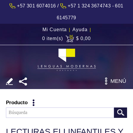
/
+57 301 6074016
+57 1 324 3674743 - 601
6145779
Mi Cuenta
|
Ayuda
|
0 item(s)
$ 0,00
MENÚ
Producto
LECTURAS ELI INFANTILES Y