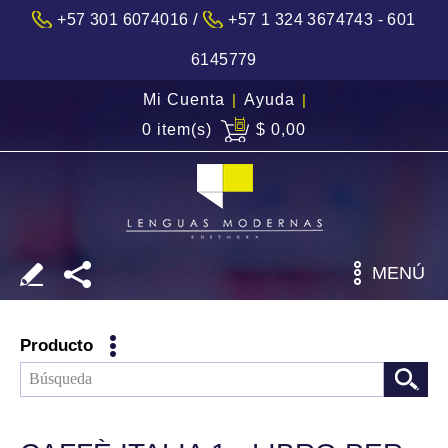
/
+57 301 6074016
+57 1 324 3674743 - 601
6145779
Mi Cuenta
|
Ayuda
|
0 item(s)
$ 0,00
MENÚ
Producto