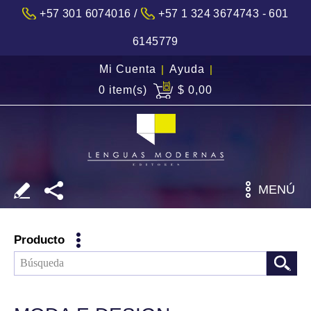
/
+57 301 6074016
+57 1 324 3674743 - 601
6145779
Mi Cuenta
|
Ayuda
|
0 item(s)
$ 0,00
MENÚ
Producto