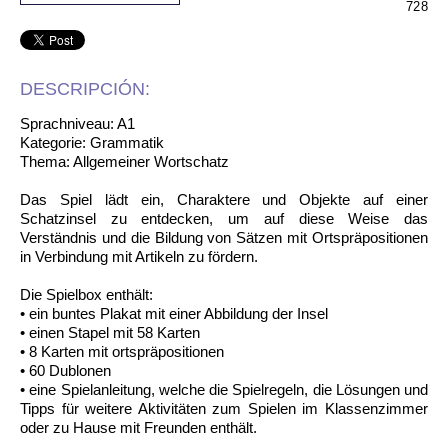
728
DESCRIPCIÓN:
Sprachniveau: A1
Kategorie: Grammatik
Thema: Allgemeiner Wortschatz
Das Spiel lädt ein, Charaktere und Objekte auf einer
Schatzinsel zu entdecken, um auf diese Weise das
Verständnis und die Bildung von Sätzen mit Ortspräpositionen
in Verbindung mit Artikeln zu fördern.
Die Spielbox enthält:
• ein buntes Plakat mit einer Abbildung der Insel
• einen Stapel mit 58 Karten
• 8 Karten mit ortspräpositionen
• 60 Dublonen
• eine Spielanleitung, welche die Spielregeln, die Lösungen und
Tipps für weitere Aktivitäten zum Spielen im Klassenzimmer
oder zu Hause mit Freunden enthält.