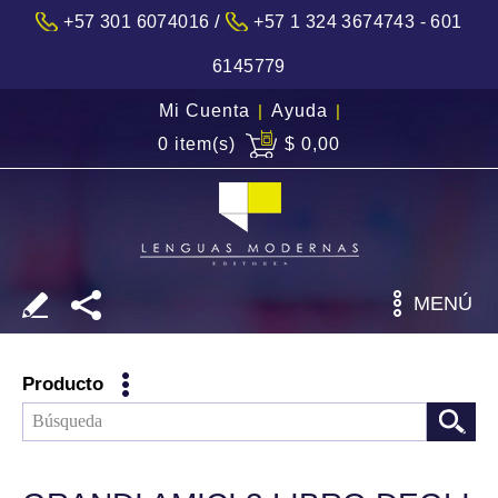
/
+57 301 6074016
+57 1 324 3674743 - 601
6145779
Mi Cuenta
|
Ayuda
|
0 item(s)
$ 0,00
MENÚ
Producto