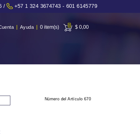
6
/
+57 1 324 3674743 - 601 6145779
Cuenta
|
Ayuda
|
0 item(s)
$ 0,00
Número del Artículo
670
: