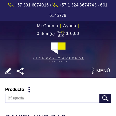
/
+57 301 6074016
+57 1 324 3674743 - 601
6145779
Mi Cuenta
|
Ayuda
|
0 item(s)
$ 0,00
MENÚ
Producto