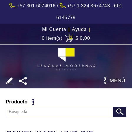
/
+57 301 6074016
+57 1 324 3674743 - 601
6145779
Mi Cuenta
|
Ayuda
|
0 item(s)
$ 0,00
MENÚ
Producto