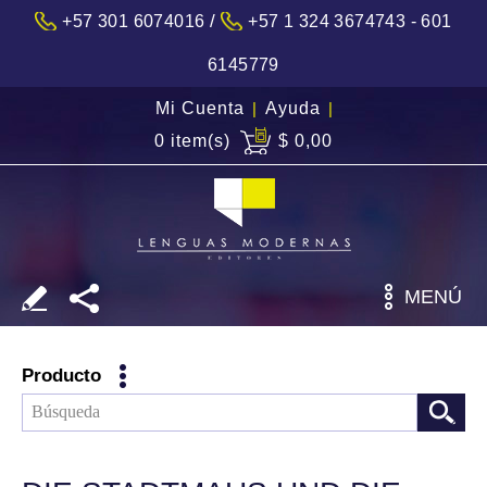
/
+57 301 6074016
+57 1 324 3674743 - 601
6145779
Mi Cuenta
|
Ayuda
|
0 item(s)
$ 0,00
MENÚ
Producto