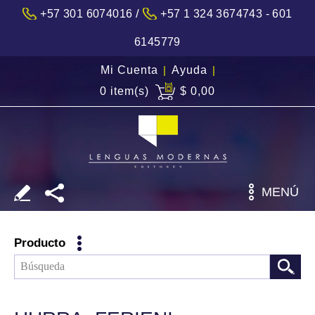
/
+57 301 6074016
+57 1 324 3674743 - 601
6145779
Mi Cuenta
|
Ayuda
|
0 item(s)
$ 0,00
MENÚ
Producto