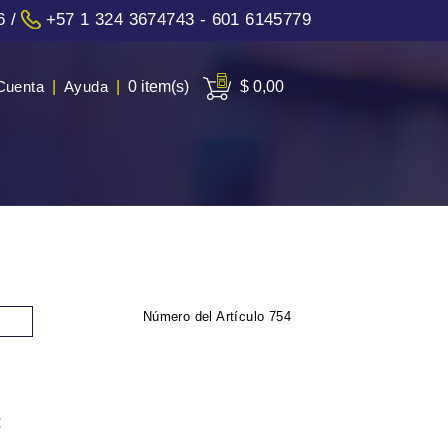
6
/
+57 1 324 3674743 - 601 6145779
Cuenta
|
Ayuda
|
0 item(s)
$ 0,00
Número del Artículo
754
: