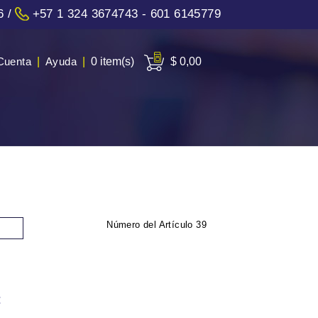
6
/
+57 1 324 3674743 - 601 6145779
Cuenta
|
Ayuda
|
0 item(s)
$ 0,00
Número del Artículo
39
: