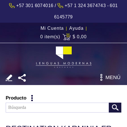
/
+57 301 6074016
+57 1 324 3674743 - 601
6145779
Mi Cuenta
|
Ayuda
|
0 item(s)
$ 0,00
MENÚ
Producto