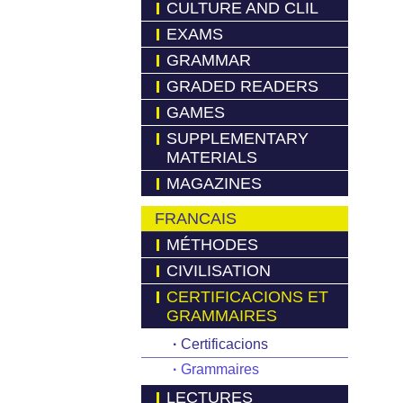
CULTURE AND CLIL
EXAMS
GRAMMAR
GRADED READERS
GAMES
SUPPLEMENTARY
MATERIALS
MAGAZINES
FRANCAIS
MÉTHODES
CIVILISATION
CERTIFICACIONS ET
GRAMMAIRES
·
Certificacions
·
Grammaires
LECTURES