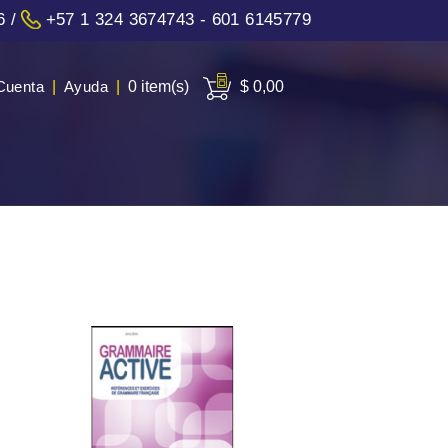
6
/
+57 1 324 3674743 - 601 6145779
Cuenta
|
Ayuda
|
0 item(s)
$ 0,00