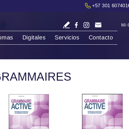
+57 301 607401
Mi 
iomas
Digitales
Servicios
Contacto
GRAMMAIRES