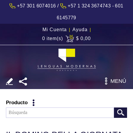
/
+57 301 6074016
+57 1 324 3674743 - 601
6145779
Mi Cuenta
|
Ayuda
|
0 item(s)
$ 0,00
MENÚ
Producto