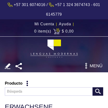
/
+57 301 6074016
+57 1 324 3674743 - 601
6145779
Mi Cuenta
|
Ayuda
|
0 item(s)
$ 0,00
MENÚ
Producto
ERWACHSENE