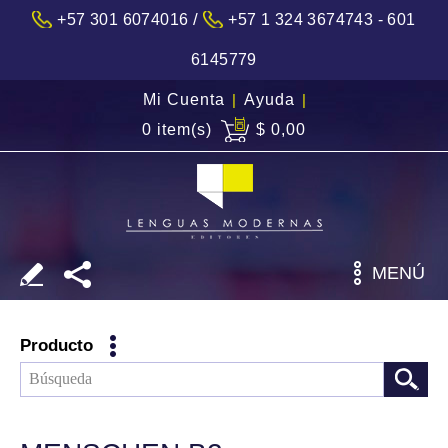
/
+57 301 6074016
+57 1 324 3674743 - 601
6145779
Mi Cuenta
|
Ayuda
|
0 item(s)
$ 0,00
MENÚ
Producto