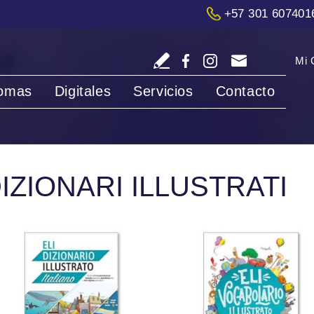
+57 301 607401
Mi 
iomas
Digitales
Servicios
Contacto
IZIONARI ILLUSTRATI