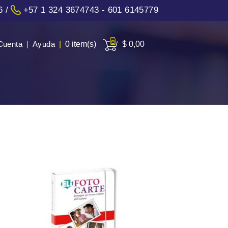
6
/
+57 1 324 3674743 - 601 6145779
Cuenta
|
Ayuda
|
0 item(s)
$ 0,00