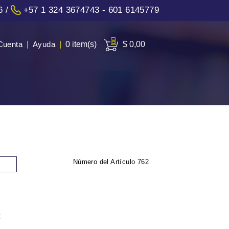
6
/
+57 1 324 3674743 - 601 6145779
Cuenta
|
Ayuda
|
0 item(s)
$ 0,00
Número del Artículo
762
: