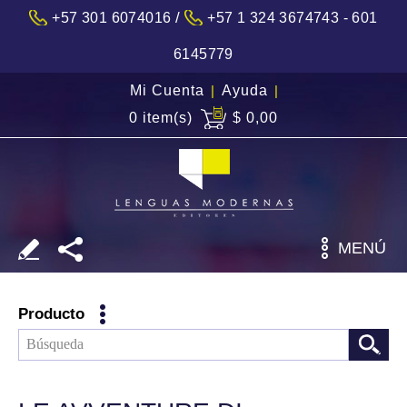
/
+57 301 6074016
+57 1 324 3674743 - 601
6145779
Mi Cuenta
|
Ayuda
|
0 item(s)
$ 0,00
MENÚ
Producto