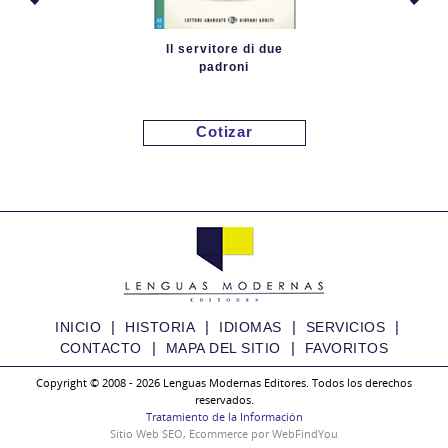
Il servitore di due
padroni
Cotizar
|
|
|
|
INICIO
HISTORIA
IDIOMAS
SERVICIOS
|
|
CONTACTO
MAPA DEL SITIO
FAVORITOS
Copyright © 2008 - 2026 Lenguas Modernas Editores. Todos los derechos
reservados.
La coscienza di Zeno
Tratamiento de la Información
Sitio Web SEO
,
Ecommerce
por
WebFindYou