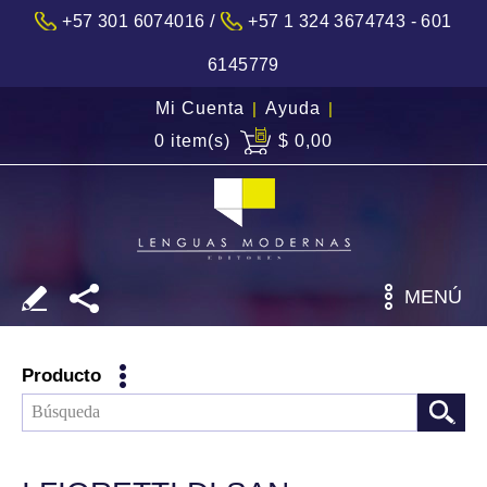
/
+57 301 6074016
+57 1 324 3674743 - 601
6145779
Mi Cuenta
|
Ayuda
|
0 item(s)
$ 0,00
MENÚ
Producto