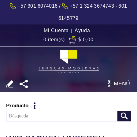
/
+57 301 6074016
+57 1 324 3674743 - 601
6145779
Mi Cuenta
|
Ayuda
|
0 item(s)
$ 0,00
MENÚ
Producto