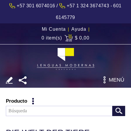
/
+57 301 6074016
+57 1 324 3674743 - 601
6145779
Mi Cuenta
|
Ayuda
|
0 item(s)
$ 0,00
MENÚ
Producto