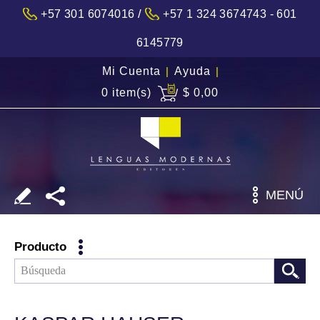
/
+57 301 6074016
+57 1 324 3674743 - 601
6145779
Mi Cuenta
|
Ayuda
|
0 item(s)
$ 0,00
MENÚ
Producto