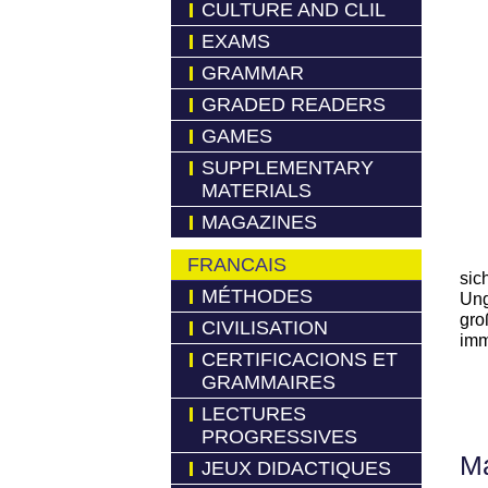
CULTURE AND CLIL
EXAMS
GRAMMAR
GRADED READERS
GAMES
SUPPLEMENTARY
MATERIALS
MAGAZINES
FRANCAIS
sic
MÉTHODES
Ung
gro
CIVILISATION
imm
CERTIFICACIONS ET
GRAMMAIRES
LECTURES
PROGRESSIVES
Má
JEUX DIDACTIQUES