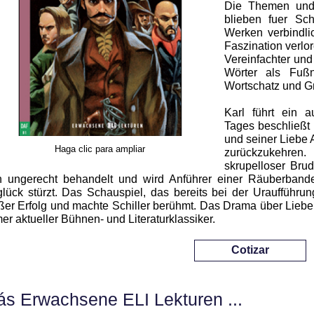
Die Themen und
blieben fuer Sch
Werken verbindli
Faszination verlor
Vereinfachter und
Wörter als Fuß
Wortschatz und G
Karl führt ein 
Tages beschließt 
und seiner Liebe 
Haga clic para ampliar
zurückzukehren
skrupelloser Brud
h ungerecht behandelt und wird Anführer einer Räuberband
lück stürzt. Das Schauspiel, das bereits bei der Uraufführu
ßer Erfolg und machte Schiller berühmt. Das Drama über Liebe, M
er aktueller Bühnen- und Literaturklassiker.
Cotizar
s Erwachsene ELI Lekturen ...