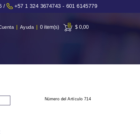
6
/
+57 1 324 3674743 - 601 6145779
Cuenta
|
Ayuda
|
0 item(s)
$ 0,00
Número del Artículo
714
: