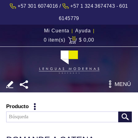
/
+57 301 6074016
+57 1 324 3674743 - 601
6145779
Mi Cuenta
|
Ayuda
|
0 item(s)
$ 0,00
MENÚ
Producto