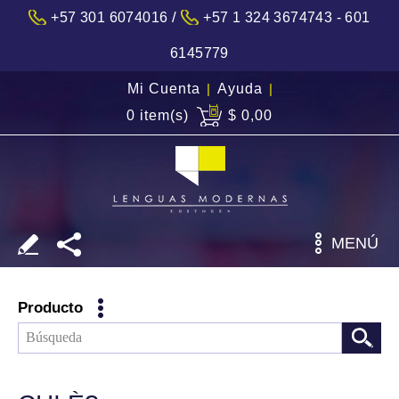
/
+57 301 6074016
+57 1 324 3674743 - 601
6145779
Mi Cuenta
|
Ayuda
|
0 item(s)
$ 0,00
MENÚ
Producto