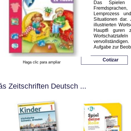
Das Spielen 
Fremdsprachen,
Lernprozess un
Situationen dar
illustrierten Wort
Hauptfi guren 
Wortschatztafeln
vervollständigen
Aufgabe zur Beob
Cotizar
Haga clic para ampliar
s Zeitschriften Deutsch ...