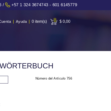
6
/
+57 1 324 3674743 - 601 6145779
Cuenta
|
Ayuda
|
0 item(s)
$ 0,00
LDWÖRTERBUCH
Número del Artículo
756
: