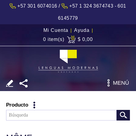
/
+57 301 6074016
+57 1 324 3674743 - 601
6145779
Mi Cuenta
|
Ayuda
|
0 item(s)
$ 0,00
MENÚ
Producto