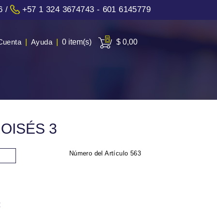
6
/
+57 1 324 3674743 - 601 6145779
Cuenta
|
Ayuda
|
0 item(s)
$ 0,00
OISÉS 3
Número del Artículo
563
: