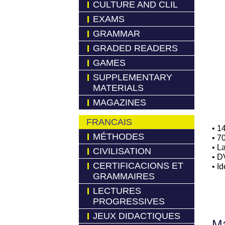
CULTURE AND CLIL
EXAMS
GRAMMAR
GRADED READERS
GAMES
SUPPLEMENTARY
MATERIALS
MAGAZINES
FRANCAIS
• 1
MÉTHODES
• 7
• L
CIVILISATION
• D
CERTIFICACIONS ET
• Id
GRAMMAIRES
LECTURES
PROGRESSIVES
JEUX DIDACTIQUES
Má