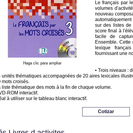
Le français par le
volumes d'activité
nouveau composan
automatiquement 
sur des listes de
score final à l'él
facile de captu
Ensemble. Cette n
lexique françai
fournissant une n
Haga clic para ampliar
• Trois niveaux : 
4 unités thématiques accompagnées de 20 aires lexicales illustr
0 mots croisés.
a liste thématique des mots à la fin de chaque volume.
VD-ROM interactif.
éal à utiliser sur le tableau blanc interactif.
Cotizar
s Livres d activites ...