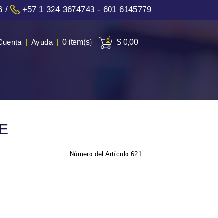
6
/
+57 1 324 3674743 - 601 6145779
Cuenta
|
Ayuda
|
0 item(s)
$ 0,00
E
Número del Artículo
621
: