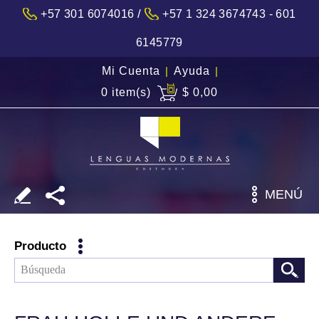
/
+57 301 6074016
+57 1 324 3674743 - 601
6145779
Mi Cuenta
|
Ayuda
|
0 item(s)
$ 0,00
MENÚ
Producto