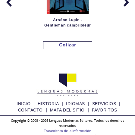
Arsène Lupin -
Gentleman cambrioleur
Cotizar
|
|
|
|
INICIO
HISTORIA
IDIOMAS
SERVICIOS
|
|
CONTACTO
MAPA DEL SITIO
FAVORITOS
Copyright © 2008 - 2026 Lenguas Modernas Editores. Todos los derechos
reservados.
Au coeur de la Guyane
Tratamiento de la Información