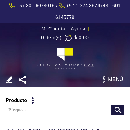
/
+57 301 6074016
+57 1 324 3674743 - 601
6145779
Mi Cuenta
|
Ayuda
|
0 item(s)
$ 0,00
MENÚ
Producto