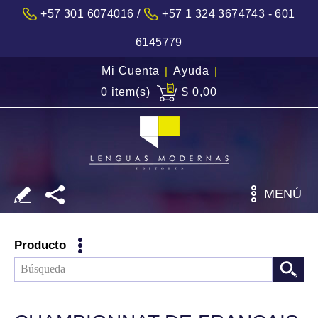
/
+57 301 6074016
+57 1 324 3674743 - 601
6145779
Mi Cuenta
|
Ayuda
|
0 item(s)
$ 0,00
MENÚ
Producto