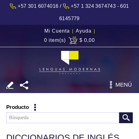
/
+57 301 6074016
+57 1 324 3674743 - 601
6145779
Mi Cuenta
|
Ayuda
|
0 item(s)
$ 0,00
MENÚ
Producto
DICCIONARIOS DE INGLÉS