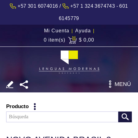
/
+57 301 6074016
+57 1 324 3674743 - 601
6145779
Mi Cuenta
|
Ayuda
|
0 item(s)
$ 0,00
MENÚ
Producto